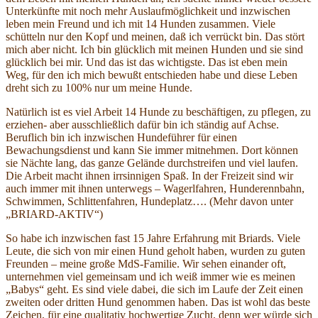
Unterkünfte mit noch mehr Auslaufmöglichkeit und inzwischen
leben mein Freund und ich mit 14 Hunden zusammen. Viele
schütteln nur den Kopf und meinen, daß ich verrückt bin. Das stört
mich aber nicht. Ich bin glücklich mit meinen Hunden und sie sind
glücklich bei mir. Und das ist das wichtigste. Das ist eben mein
Weg, für den ich mich bewußt entschieden habe und diese Leben
dreht sich zu 100% nur um meine Hunde.
Natürlich ist es viel Arbeit 14 Hunde zu beschäftigen, zu pflegen, zu
erziehen- aber ausschließlich dafür bin ich ständig auf Achse.
Beruflich bin ich inzwischen Hundeführer für einen
Bewachungsdienst und kann Sie immer mitnehmen. Dort können
sie Nächte lang, das ganze Gelände durchstreifen und viel laufen.
Die Arbeit macht ihnen irrsinnigen Spaß. In der Freizeit sind wir
auch immer mit ihnen unterwegs – Wagerlfahren, Hunderennbahn,
Schwimmen, Schlittenfahren, Hundeplatz…. (Mehr davon unter
„BRIARD-AKTIV“)
So habe ich inzwischen fast 15 Jahre Erfahrung mit Briards. Viele
Leute, die sich von mir einen Hund geholt haben, wurden zu guten
Freunden – meine große MdS-Familie. Wir sehen einander oft,
unternehmen viel gemeinsam und ich weiß immer wie es meinen
„Babys“ geht. Es sind viele dabei, die sich im Laufe der Zeit einen
zweiten oder dritten Hund genommen haben. Das ist wohl das beste
Zeichen, für eine qualitativ hochwertige Zucht, denn wer würde sich