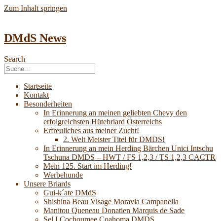
Zum Inhalt springen
DMdS News
Search
Startseite
Kontakt
Besonderheiten
In Erinnerung an meinen geliebten Chevy den
erfolgreichsten Hütebriard Österreichs
Erfreuliches aus meiner Zucht!
2. Welt Meister Titel für DMDS!
In Erinnerung an mein Herding Bärchen Unici Intschu
Tschuna DMDS – HWT / FS 1,2,3 / TS 1,2,3 CACTR
Mein 125. Start im Herding!
Werbehunde
Unsere Briards
Gui-k´ate DMdS
Shishina Beau Visage Moravia Campanella
Manitou Queneau Donatien Marquis de Sade
Sel I Cochoumee Coahoma DMDS