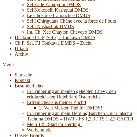
Sel Zade Zamoyoni DMDS
Sel Kokopelli Kashquai DMDS
Le Chekotee Canoochee DMDS
Sel I Chiriguana Cháne avec la force de l´ours
Sel I Nashashuk DMDS
Int. Ch. Xee Chayton Cheveyo DMDS
Deckrüde Ch F, Sel F, I Tonkawa DMDS
Ch F, Sel. F,I Tonkawa DMDS – Zucht
Urlaub
Archiv
Menu
Startseite
Kontakt
Besonderheiten
In Erinnerung an meinen geliebten Chevy den
erfolgreichsten Hütebriard Österreichs
Erfreuliches aus meiner Zucht!
2. Welt Meister Titel für DMDS!
In Erinnerung an mein Herding Bärchen Unici Intschu
Tschuna DMDS – HWT / FS 1,2,3 / TS 1,2,3 CACTR
Mein 125. Start im Herding!
Werbehunde
Unsere Briards