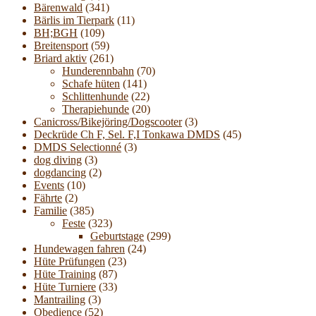
Bärenwald
(341)
Bärlis im Tierpark
(11)
BH;BGH
(109)
Breitensport
(59)
Briard aktiv
(261)
Hunderennbahn
(70)
Schafe hüten
(141)
Schlittenhunde
(22)
Therapiehunde
(20)
Canicross/Bikejöring/Dogscooter
(3)
Deckrüde Ch F, Sel. F,I Tonkawa DMDS
(45)
DMDS Selectionné
(3)
dog diving
(3)
dogdancing
(2)
Events
(10)
Fährte
(2)
Familie
(385)
Feste
(323)
Geburtstage
(299)
Hundewagen fahren
(24)
Hüte Prüfungen
(23)
Hüte Training
(87)
Hüte Turniere
(33)
Mantrailing
(3)
Obedience
(52)