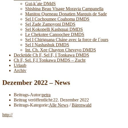
Gui-k´ate DMdS
Shishina Beau Visage Moravia Campanella
Manitou Queneau Donatien Marquis de Sade
Sel I Cochoumee Coahoma DMDS
Sel Zade Zamoyoni DMDS
Sel Kokopelli Kashquai DMDS
Le Chekotee Canoochee DMDS
Sel I Chiriguana Cháne avec la force de l´ours
Sel I Nashashuk DMDS
Int. Ch. Xee Chayton Cheveyo DMDS
Deckrüde Ch F, Sel F, I Tonkawa DMDS
Ch F, Sel. F,I Tonkawa DMDS – Zucht
Urlaub
Archiv
Dezember 2022 – News
Beitrags-Autor:
petra
Beitrag veröffentlicht:
22. Dezember 2022
Beitrags-Kategorie:
Alle News
/
Bärenwald
http://