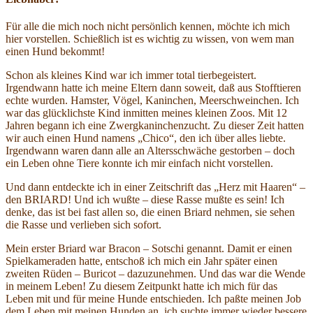
Für alle die mich noch nicht persönlich kennen, möchte ich mich
hier vorstellen. Schießlich ist es wichtig zu wissen, von wem man
einen Hund bekommt!
Schon als kleines Kind war ich immer total tierbegeistert.
Irgendwann hatte ich meine Eltern dann soweit, daß aus Stofftieren
echte wurden. Hamster, Vögel, Kaninchen, Meerschweinchen. Ich
war das glücklichste Kind inmitten meines kleinen Zoos. Mit 12
Jahren begann ich eine Zwergkaninchenzucht. Zu dieser Zeit hatten
wir auch einen Hund namens „Chico“, den ich über alles liebte.
Irgendwann waren dann alle an Altersschwäche gestorben – doch
ein Leben ohne Tiere konnte ich mir einfach nicht vorstellen.
Und dann entdeckte ich in einer Zeitschrift das „Herz mit Haaren“ –
den BRIARD! Und ich wußte – diese Rasse mußte es sein! Ich
denke, das ist bei fast allen so, die einen Briard nehmen, sie sehen
die Rasse und verlieben sich sofort.
Mein erster Briard war Bracon – Sotschi genannt. Damit er einen
Spielkameraden hatte, entschoß ich mich ein Jahr später einen
zweiten Rüden – Buricot – dazuzunehmen. Und das war die Wende
in meinem Leben! Zu diesem Zeitpunkt hatte ich mich für das
Leben mit und für meine Hunde entschieden. Ich paßte meinen Job
dem Leben mit meinen Hunden an, ich suchte immer wieder bessere