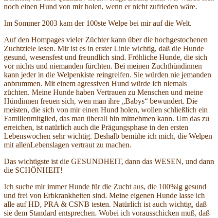
noch einen Hund von mir holen, wenn er nicht zufrieden wäre.
Im Sommer 2003 kam der 100ste Welpe bei mir auf die Welt.
Auf den Hompages vieler Züchter kann über die hochgestochenen
Zuchtziele lesen. Mir ist es in erster Linie wichtig, daß die Hunde
gesund, wesensfest und freundlich sind. Fröhliche Hunde, die sich
vor nichts und niemanden fürchten. Bei meinen Zuchthündinnen
kann jeder in die Welpenkiste reingreifen. Sie würden nie jemanden
anbrummen. Mit einem agressiven Hund würde ich niemals
züchten. Meine Hunde haben Vertrauen zu Menschen und meine
Hündinnen freuen sich, wen man ihre „Babys“ bewundert. Die
meisten, die sich von mir einen Hund holen, wollen schließlich ein
Familienmitglied, das man überall hin mitnehmen kann. Um das zu
erreichen, ist natürlich auch die Prägungsphase in den ersten
Lebenswochen sehr wichtig. Deshalb bemühe ich mich, die Welpen
mit allenLebenslagen vertraut zu machen.
Das wichtigste ist die GESUNDHEIT, dann das WESEN, und dann
die SCHÖNHEIT!
Ich suche mir immer Hunde für die Zucht aus, die 100%ig gesund
und frei von Erbkrankheiten sind. Meine eigenen Hunde lasse ich
alle auf HD, PRA & CSNB testen. Natürlich ist auch wichtig, daß
sie dem Standard entsprechen. Wobei ich vorausschicken muß, daß