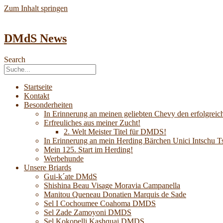
Zum Inhalt springen
DMdS News
Search
Startseite
Kontakt
Besonderheiten
In Erinnerung an meinen geliebten Chevy den erfolgreich
Erfreuliches aus meiner Zucht!
2. Welt Meister Titel für DMDS!
In Erinnerung an mein Herding Bärchen Unici Intsch
Mein 125. Start im Herding!
Werbehunde
Unsere Briards
Gui-k´ate DMdS
Shishina Beau Visage Moravia Campanella
Manitou Queneau Donatien Marquis de Sade
Sel I Cochoumee Coahoma DMDS
Sel Zade Zamoyoni DMDS
Sel Kokopelli Kashquai DMDS