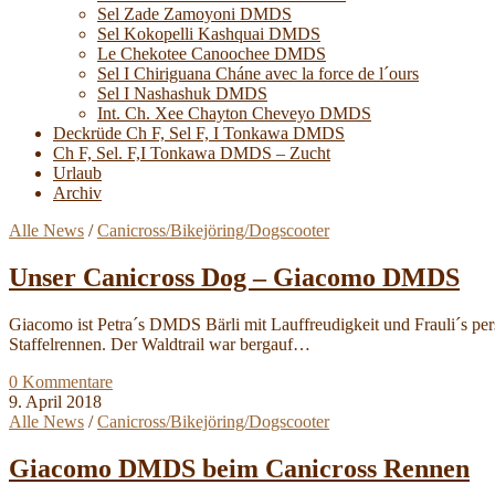
Sel Zade Zamoyoni DMDS
Sel Kokopelli Kashquai DMDS
Le Chekotee Canoochee DMDS
Sel I Chiriguana Cháne avec la force de l´ours
Sel I Nashashuk DMDS
Int. Ch. Xee Chayton Cheveyo DMDS
Deckrüde Ch F, Sel F, I Tonkawa DMDS
Ch F, Sel. F,I Tonkawa DMDS – Zucht
Urlaub
Archiv
Alle News
/
Canicross/Bikejöring/Dogscooter
Unser Canicross Dog – Giacomo DMDS
Giacomo ist Petra´s DMDS Bärli mit Lauffreudigkeit und Frauli´s per
Staffelrennen. Der Waldtrail war bergauf…
0 Kommentare
9. April 2018
Alle News
/
Canicross/Bikejöring/Dogscooter
Giacomo DMDS beim Canicross Rennen