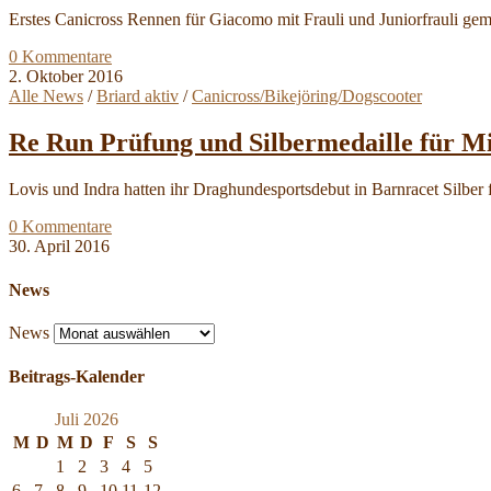
Erstes Canicross Rennen für Giacomo mit Frauli und Juniorfrauli g
0 Kommentare
2. Oktober 2016
Alle News
/
Briard aktiv
/
Canicross/Bikejöring/Dogscooter
Re Run Prüfung und Silbermedaille für 
Lovis und Indra hatten ihr Draghundesportsdebut in Barnracet Silbe
0 Kommentare
30. April 2016
News
News
Beitrags-Kalender
Juli 2026
M
D
M
D
F
S
S
1
2
3
4
5
6
7
8
9
10
11
12