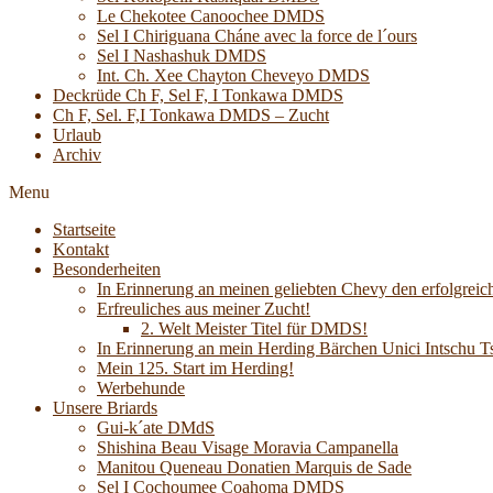
Le Chekotee Canoochee DMDS
Sel I Chiriguana Cháne avec la force de l´ours
Sel I Nashashuk DMDS
Int. Ch. Xee Chayton Cheveyo DMDS
Deckrüde Ch F, Sel F, I Tonkawa DMDS
Ch F, Sel. F,I Tonkawa DMDS – Zucht
Urlaub
Archiv
Menu
Startseite
Kontakt
Besonderheiten
In Erinnerung an meinen geliebten Chevy den erfolgreich
Erfreuliches aus meiner Zucht!
2. Welt Meister Titel für DMDS!
In Erinnerung an mein Herding Bärchen Unici Intsch
Mein 125. Start im Herding!
Werbehunde
Unsere Briards
Gui-k´ate DMdS
Shishina Beau Visage Moravia Campanella
Manitou Queneau Donatien Marquis de Sade
Sel I Cochoumee Coahoma DMDS