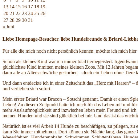
13
14
15
16
17
18
19
20
21
22
23
24
25
26
27
28
29
30
31
« Juni
Liebe Homepage-Besucher, liebe Hundefreunde & Briard-Liebh
Für alle die mich noch nicht persönlich kennen, möchte ich mich hie
Schon als kleines Kind war ich immer total tierbegeistert. Irgendwa
glücklichste Kind inmitten meines kleinen Zoos. Mit 12 Jahren began
dann alle an Altersschwäche gestorben – doch ein Leben ohne Tiere ko
Und dann entdeckte ich in einer Zeitschrift das „Herz mit Haaren“ – 
und verlieben sich sofort.
Mein erster Briard war Bracon – Sotschi genannt. Damit er einen Sp
Leben! Zu diesem Zeitpunkt hatte ich mich für das Leben mit und fü
mehr Auslaufmöglichkeit und inzwischen leben mein Freund und ich mi
meinen Hunden und sie sind glücklich bei mir. Und das ist das wich
Natürlich ist es viel Arbeit 14 Hunde zu beschäftigen, zu pflegen, zu
kann Sie immer mitnehmen. Dort können sie Nächte lang, das ganze Ge
Wagerlfahren, Hunderennbahn, Schwimmen, Schlittenfahren, Hun