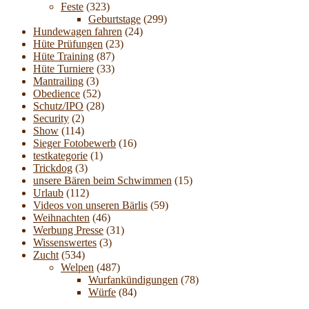
Feste
(323)
Geburtstage
(299)
Hundewagen fahren
(24)
Hüte Prüfungen
(23)
Hüte Training
(87)
Hüte Turniere
(33)
Mantrailing
(3)
Obedience
(52)
Schutz/IPO
(28)
Security
(2)
Show
(114)
Sieger Fotobewerb
(16)
testkategorie
(1)
Trickdog
(3)
unsere Bären beim Schwimmen
(15)
Urlaub
(112)
Videos von unseren Bärlis
(59)
Weihnachten
(46)
Werbung Presse
(31)
Wissenswertes
(3)
Zucht
(534)
Welpen
(487)
Wurfankündigungen
(78)
Würfe
(84)