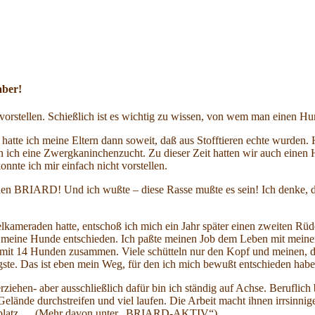
aber!
r vorstellen. Schießlich ist es wichtig zu wissen, von wem man einen 
nn hatte ich meine Eltern dann soweit, daß aus Stofftieren echte wurde
n ich eine Zwergkaninchenzucht. Zu dieser Zeit hatten wir auch einen
nnte ich mir einfach nicht vorstellen.
den BRIARD! Und ich wußte – diese Rasse mußte es sein! Ich denke, das 
ielkameraden hatte, entschoß ich mich ein Jahr später einen zweiten
r meine Hunde entschieden. Ich paßte meinen Job dem Leben mit meine
t 14 Hunden zusammen. Viele schütteln nur den Kopf und meinen, daß i
tigste. Das ist eben mein Weg, für den ich mich bewußt entschieden h
 erziehen- aber ausschließlich dafür bin ich ständig auf Achse. Berufl
lände durchstreifen und viel laufen. Die Arbeit macht ihnen irrsinnige
deplatz…. (Mehr davon unter „BRIARD-AKTIV“)