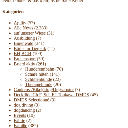
Petra Loibner & das Marquis-de-Sade-Rudel
Kategorien
Agility
(53)
Alle News
(2.383)
auf unserer Wiese
(31)
Ausbildung
(7)
Bärenwald
(341)
Bärlis im Tierpark
(11)
BH;BGH
(109)
Breitensport
(59)
Briard aktiv
(261)
Hunderennbahn
(70)
Schafe hüten
(141)
Schlittenhunde
(22)
Therapiehunde
(20)
Canicross/Bikejöring/Dogscooter
(3)
Deckrüde Ch F, Sel. F,I Tonkawa DMDS
(45)
DMDS Selectionné
(3)
dog diving
(3)
dogdancing
(2)
Events
(10)
Fährte
(2)
Familie
(385)