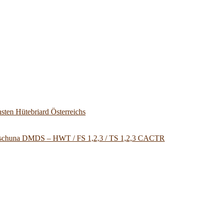
sten Hütebriard Österreichs
u Tschuna DMDS – HWT / FS 1,2,3 / TS 1,2,3 CACTR