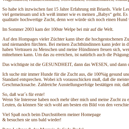
So habe ich inzwischen fast 15 Jahre Erfahrung mit Briards. Viele L
viel gemeinsam und ich weiß immer wie es meinen „Babys“ geht. Es si
qualitativ hochwertige Zucht, denn wer würde sich noch einen Hund v
Im Sommer 2003 kam der 100ste Welpe bei mir auf die Welt.
Auf den Hompages vieler Züchter kann über die hochgestochenen Zuchtz
und niemanden fürchten. Bei meinen Zuchthündinnen kann jeder in d
haben Vertrauen zu Menschen und meine Hündinnen freuen sich, wen m
mitnehmen kann. Um das zu erreichen, ist natürlich auch die Prägun
Das wichtigste ist die GESUNDHEIT, dann das WESEN, und dan
Ich suche mir immer Hunde für die Zucht aus, die 100%ig gesund und
Standard entsprechen. Wobei ich vorausschicken muß, daß die meisten 
Geschmackssache. Zahlreiche Ausstellungserfolge bestätigen mir, daß
So, daß war´s für erste!
Wenn Sie Interesse haben noch mehr über mich und meine Zucht zu er
Leuten, da können Sie sich wohl am besten ein Bild von den verschie
Viel Spaß noch beim Durchstöbern meiner Homepage
& besuchen sie uns bald wieder!