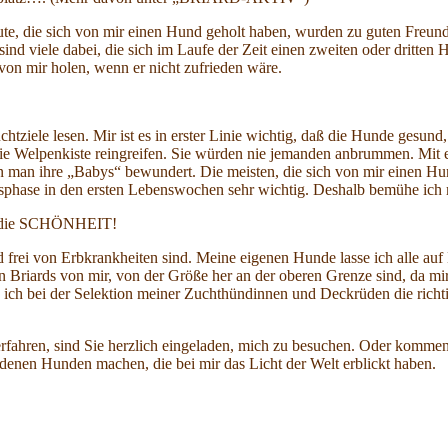
eute, die sich von mir einen Hund geholt haben, wurden zu guten Freu
nd viele dabei, die sich im Laufe der Zeit einen zweiten oder dritten
on mir holen, wenn er nicht zufrieden wäre.
iele lesen. Mir ist es in erster Linie wichtig, daß die Hunde gesund, 
ie Welpenkiste reingreifen. Sie würden nie jemanden anbrummen. Mit
an ihre „Babys“ bewundert. Die meisten, die sich von mir einen Hund 
gsphase in den ersten Lebenswochen sehr wichtig. Deshalb bemühe ich 
n die SCHÖNHEIT!
 frei von Erbkrankheiten sind. Meine eigenen Hunde lasse ich alle au
Briards von mir, von der Größe her an der oberen Grenze sind, da mir p
 ich bei der Selektion meiner Zuchthündinnen und Deckrüden die richt
fahren, sind Sie herzlich eingeladen, mich zu besuchen. Oder kommen
denen Hunden machen, die bei mir das Licht der Welt erblickt haben.