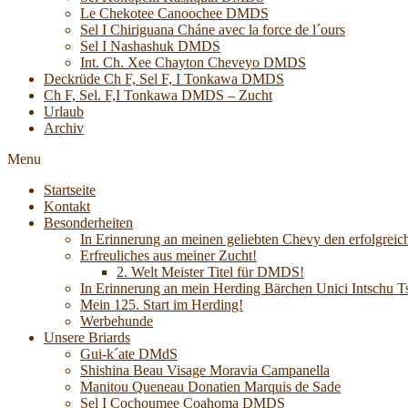
Le Chekotee Canoochee DMDS
Sel I Chiriguana Cháne avec la force de l´ours
Sel I Nashashuk DMDS
Int. Ch. Xee Chayton Cheveyo DMDS
Deckrüde Ch F, Sel F, I Tonkawa DMDS
Ch F, Sel. F,I Tonkawa DMDS – Zucht
Urlaub
Archiv
Menu
Startseite
Kontakt
Besonderheiten
In Erinnerung an meinen geliebten Chevy den erfolgreich
Erfreuliches aus meiner Zucht!
2. Welt Meister Titel für DMDS!
In Erinnerung an mein Herding Bärchen Unici Intsch
Mein 125. Start im Herding!
Werbehunde
Unsere Briards
Gui-k´ate DMdS
Shishina Beau Visage Moravia Campanella
Manitou Queneau Donatien Marquis de Sade
Sel I Cochoumee Coahoma DMDS