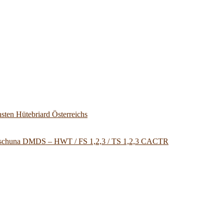
sten Hütebriard Österreichs
u Tschuna DMDS – HWT / FS 1,2,3 / TS 1,2,3 CACTR