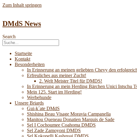
Zum Inhalt springen
DMdS News
Search
Startseite
Kontakt
Besonderheiten
In Erinnerung an meinen geliebten Chevy den erfolgreich
Erfreuliches aus meiner Zucht!
2. Welt Meister Titel für DMDS!
In Erinnerung an mein Herding Bärchen Unici Intsch
Mein 125. Start im Herding!
Werbehunde
Unsere Briards
Gui-k´ate DMdS
Shishina Beau Visage Moravia Campanella
Manitou Queneau Donatien Marquis de Sade
Sel I Cochoumee Coahoma DMDS
Sel Zade Zamoyoni DMDS
Sel Kokopelli Kashquai DMDS