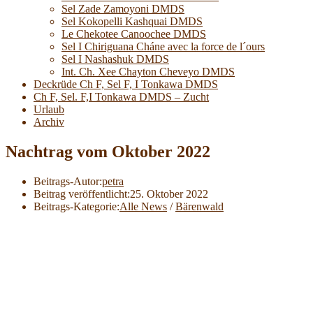
Sel Zade Zamoyoni DMDS
Sel Kokopelli Kashquai DMDS
Le Chekotee Canoochee DMDS
Sel I Chiriguana Cháne avec la force de l´ours
Sel I Nashashuk DMDS
Int. Ch. Xee Chayton Cheveyo DMDS
Deckrüde Ch F, Sel F, I Tonkawa DMDS
Ch F, Sel. F,I Tonkawa DMDS – Zucht
Urlaub
Archiv
Nachtrag vom Oktober 2022
Beitrags-Autor:
petra
Beitrag veröffentlicht:
25. Oktober 2022
Beitrags-Kategorie:
Alle News
/
Bärenwald