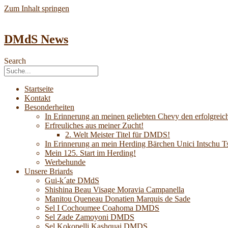
Zum Inhalt springen
DMdS News
Search
Startseite
Kontakt
Besonderheiten
In Erinnerung an meinen geliebten Chevy den erfolgreich
Erfreuliches aus meiner Zucht!
2. Welt Meister Titel für DMDS!
In Erinnerung an mein Herding Bärchen Unici Intsch
Mein 125. Start im Herding!
Werbehunde
Unsere Briards
Gui-k´ate DMdS
Shishina Beau Visage Moravia Campanella
Manitou Queneau Donatien Marquis de Sade
Sel I Cochoumee Coahoma DMDS
Sel Zade Zamoyoni DMDS
Sel Kokopelli Kashquai DMDS