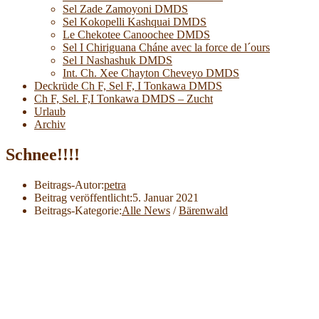
Sel Zade Zamoyoni DMDS
Sel Kokopelli Kashquai DMDS
Le Chekotee Canoochee DMDS
Sel I Chiriguana Cháne avec la force de l´ours
Sel I Nashashuk DMDS
Int. Ch. Xee Chayton Cheveyo DMDS
Deckrüde Ch F, Sel F, I Tonkawa DMDS
Ch F, Sel. F,I Tonkawa DMDS – Zucht
Urlaub
Archiv
Schnee!!!!
Beitrags-Autor:
petra
Beitrag veröffentlicht:
5. Januar 2021
Beitrags-Kategorie:
Alle News
/
Bärenwald