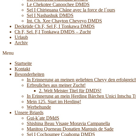
Le Chekotee Canoochee DMDS
Sel I Chiriguana Cháne avec la force de l´ours
Sel I Nashashuk DMDS
Int. Ch. Xee Chayton Cheveyo DMDS
Deckrüde Ch F, Sel F, I Tonkawa DMDS
Ch F, Sel. F,I Tonkawa DMDS – Zucht
Urlaub
Archiv
Menu
Startseite
Kontakt
Besonderheiten
In Erinnerung an meinen geliebten Chevy den erfolgreich
Erfreuliches aus meiner Zucht!
2. Welt Meister Titel für DMDS!
In Erinnerung an mein Herding Bärchen Unici Intsch
Mein 125. Start im Herding!
Werbehunde
Unsere Briards
Gui-k´ate DMdS
Shishina Beau Visage Moravia Campanella
Manitou Queneau Donatien Marquis de Sade
Sel I Cochoumee Coahoma DMDS