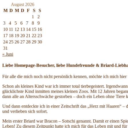
August 2026
M
D
M
D
F
S
S
1
2
3
4
5
6
7
8
9
10
11
12
13
14
15
16
17
18
19
20
21
22
23
24
25
26
27
28
29
30
31
« Juni
Liebe Homepage-Besucher, liebe Hundefreunde & Briard-Liebh
Für alle die mich noch nicht persönlich kennen, möchte ich mich hie
Schon als kleines Kind war ich immer total tierbegeistert. Irgendwa
glücklichste Kind inmitten meines kleinen Zoos. Mit 12 Jahren began
dann alle an Altersschwäche gestorben – doch ein Leben ohne Tiere ko
Und dann entdeckte ich in einer Zeitschrift das „Herz mit Haaren“ – 
und verlieben sich sofort.
Mein erster Briard war Bracon – Sotschi genannt. Damit er einen Sp
Leben! Zu diesem Zeitpunkt hatte ich mich für das Leben mit und fü