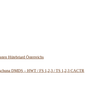
sten Hütebriard Österreichs
u Tschuna DMDS – HWT / FS 1,2,3 / TS 1,2,3 CACTR