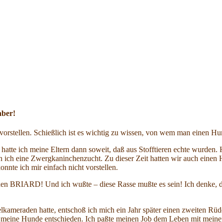
aber!
r vorstellen. Schießlich ist es wichtig zu wissen, von wem man einen 
nn hatte ich meine Eltern dann soweit, daß aus Stofftieren echte wurde
n ich eine Zwergkaninchenzucht. Zu dieser Zeit hatten wir auch einen
nnte ich mir einfach nicht vorstellen.
den BRIARD! Und ich wußte – diese Rasse mußte es sein! Ich denke, das 
ielkameraden hatte, entschoß ich mich ein Jahr später einen zweiten
r meine Hunde entschieden. Ich paßte meinen Job dem Leben mit meine