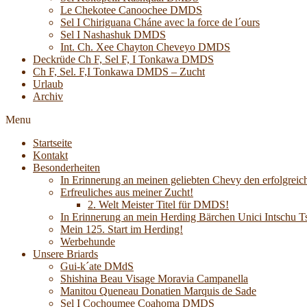
Le Chekotee Canoochee DMDS
Sel I Chiriguana Cháne avec la force de l´ours
Sel I Nashashuk DMDS
Int. Ch. Xee Chayton Cheveyo DMDS
Deckrüde Ch F, Sel F, I Tonkawa DMDS
Ch F, Sel. F,I Tonkawa DMDS – Zucht
Urlaub
Archiv
Menu
Startseite
Kontakt
Besonderheiten
In Erinnerung an meinen geliebten Chevy den erfolgreich
Erfreuliches aus meiner Zucht!
2. Welt Meister Titel für DMDS!
In Erinnerung an mein Herding Bärchen Unici Intsch
Mein 125. Start im Herding!
Werbehunde
Unsere Briards
Gui-k´ate DMdS
Shishina Beau Visage Moravia Campanella
Manitou Queneau Donatien Marquis de Sade
Sel I Cochoumee Coahoma DMDS