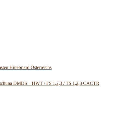
sten Hütebriard Österreichs
u Tschuna DMDS – HWT / FS 1,2,3 / TS 1,2,3 CACTR