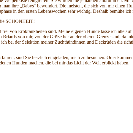
ie Welpenkiste reingreifen. Sie würden nie jemanden anbrummen. Mit
an ihre „Babys“ bewundert. Die meisten, die sich von mir einen Hund 
gsphase in den ersten Lebenswochen sehr wichtig. Deshalb bemühe ich 
n die SCHÖNHEIT!
 frei von Erbkrankheiten sind. Meine eigenen Hunde lasse ich alle au
Briards von mir, von der Größe her an der oberen Grenze sind, da mir p
 ich bei der Selektion meiner Zuchthündinnen und Deckrüden die richt
fahren, sind Sie herzlich eingeladen, mich zu besuchen. Oder kommen
denen Hunden machen, die bei mir das Licht der Welt erblickt haben.