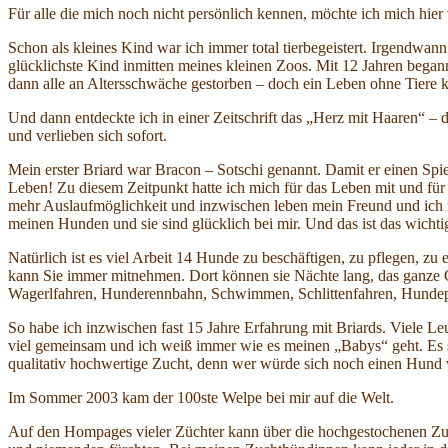
Für alle die mich noch nicht persönlich kennen, möchte ich mich hie
Schon als kleines Kind war ich immer total tierbegeistert. Irgendwa
glücklichste Kind inmitten meines kleinen Zoos. Mit 12 Jahren began
dann alle an Altersschwäche gestorben – doch ein Leben ohne Tiere ko
Und dann entdeckte ich in einer Zeitschrift das „Herz mit Haaren“ – 
und verlieben sich sofort.
Mein erster Briard war Bracon – Sotschi genannt. Damit er einen Sp
Leben! Zu diesem Zeitpunkt hatte ich mich für das Leben mit und fü
mehr Auslaufmöglichkeit und inzwischen leben mein Freund und ich mi
meinen Hunden und sie sind glücklich bei mir. Und das ist das wich
Natürlich ist es viel Arbeit 14 Hunde zu beschäftigen, zu pflegen, zu
kann Sie immer mitnehmen. Dort können sie Nächte lang, das ganze Ge
Wagerlfahren, Hunderennbahn, Schwimmen, Schlittenfahren, Hun
So habe ich inzwischen fast 15 Jahre Erfahrung mit Briards. Viele L
viel gemeinsam und ich weiß immer wie es meinen „Babys“ geht. Es si
qualitativ hochwertige Zucht, denn wer würde sich noch einen Hund v
Im Sommer 2003 kam der 100ste Welpe bei mir auf die Welt.
Auf den Hompages vieler Züchter kann über die hochgestochenen Zuchtz