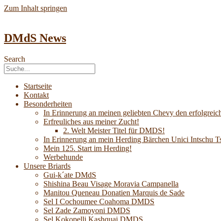
Zum Inhalt springen
DMdS News
Search
Startseite
Kontakt
Besonderheiten
In Erinnerung an meinen geliebten Chevy den erfolgreich
Erfreuliches aus meiner Zucht!
2. Welt Meister Titel für DMDS!
In Erinnerung an mein Herding Bärchen Unici Intsch
Mein 125. Start im Herding!
Werbehunde
Unsere Briards
Gui-k´ate DMdS
Shishina Beau Visage Moravia Campanella
Manitou Queneau Donatien Marquis de Sade
Sel I Cochoumee Coahoma DMDS
Sel Zade Zamoyoni DMDS
Sel Kokopelli Kashquai DMDS