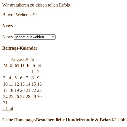
Wir gratulieren zu diesen tollen Erfolg!
Bravo! Weiter so!!!
News
News
Beitrags-Kalender
August 2026
M
D
M
D
F
S
S
1
2
3
4
5
6
7
8
9
10
11
12
13
14
15
16
17
18
19
20
21
22
23
24
25
26
27
28
29
30
31
« Juni
Liebe Homepage-Besucher, liebe Hundefreunde & Briard-Liebh