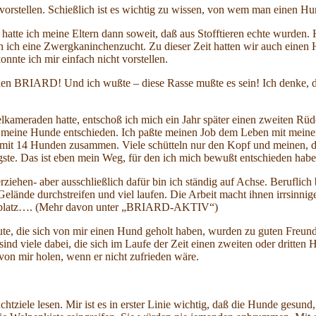
r vorstellen. Schießlich ist es wichtig zu wissen, von wem man einen 
nn hatte ich meine Eltern dann soweit, daß aus Stofftieren echte wurde
n ich eine Zwergkaninchenzucht. Zu dieser Zeit hatten wir auch einen
nnte ich mir einfach nicht vorstellen.
den BRIARD! Und ich wußte – diese Rasse mußte es sein! Ich denke, das 
ielkameraden hatte, entschoß ich mich ein Jahr später einen zweiten
r meine Hunde entschieden. Ich paßte meinen Job dem Leben mit meine
t 14 Hunden zusammen. Viele schütteln nur den Kopf und meinen, daß i
tigste. Das ist eben mein Weg, für den ich mich bewußt entschieden h
 erziehen- aber ausschließlich dafür bin ich ständig auf Achse. Berufl
lände durchstreifen und viel laufen. Die Arbeit macht ihnen irrsinnige
deplatz…. (Mehr davon unter „BRIARD-AKTIV“)
eute, die sich von mir einen Hund geholt haben, wurden zu guten Freu
nd viele dabei, die sich im Laufe der Zeit einen zweiten oder dritten
on mir holen, wenn er nicht zufrieden wäre.
iele lesen. Mir ist es in erster Linie wichtig, daß die Hunde gesund, 