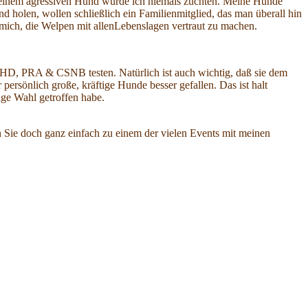
 einem agressiven Hund würde ich niemals züchten. Meine Hunde
holen, wollen schließlich ein Familienmitglied, das man überall hin
mich, die Welpen mit allenLebenslagen vertraut zu machen.
f HD, PRA & CSNB testen. Natürlich ist auch wichtig, daß sie dem
ersönlich große, kräftige Hunde besser gefallen. Das ist halt
ige Wahl getroffen habe.
 Sie doch ganz einfach zu einem der vielen Events mit meinen