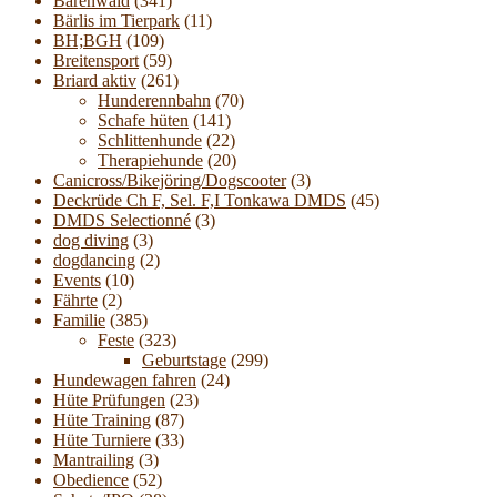
Bärenwald
(341)
Bärlis im Tierpark
(11)
BH;BGH
(109)
Breitensport
(59)
Briard aktiv
(261)
Hunderennbahn
(70)
Schafe hüten
(141)
Schlittenhunde
(22)
Therapiehunde
(20)
Canicross/Bikejöring/Dogscooter
(3)
Deckrüde Ch F, Sel. F,I Tonkawa DMDS
(45)
DMDS Selectionné
(3)
dog diving
(3)
dogdancing
(2)
Events
(10)
Fährte
(2)
Familie
(385)
Feste
(323)
Geburtstage
(299)
Hundewagen fahren
(24)
Hüte Prüfungen
(23)
Hüte Training
(87)
Hüte Turniere
(33)
Mantrailing
(3)
Obedience
(52)