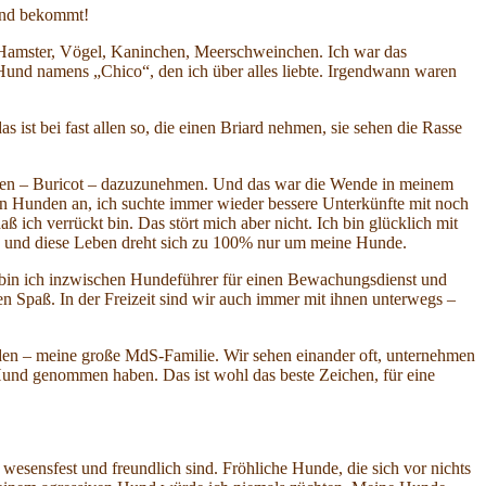
Hund bekommt!
n. Hamster, Vögel, Kaninchen, Meerschweinchen. Ich war das
 Hund namens „Chico“, den ich über alles liebte. Irgendwann waren
ist bei fast allen so, die einen Briard nehmen, sie sehen die Rasse
 Rüden – Buricot – dazuzunehmen. Und das war die Wende in meinem
n Hunden an, ich suchte immer wieder bessere Unterkünfte mit noch
ch verrückt bin. Das stört mich aber nicht. Ich bin glücklich mit
abe und diese Leben dreht sich zu 100% nur um meine Hunde.
ich bin ich inzwischen Hundeführer für einen Bewachungsdienst und
n Spaß. In der Freizeit sind wir auch immer mit ihnen unterwegs –
nden – meine große MdS-Familie. Wir sehen einander oft, unternehmen
 Hund genommen haben. Das ist wohl das beste Zeichen, für eine
wesensfest und freundlich sind. Fröhliche Hunde, die sich vor nichts