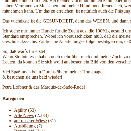
und niemanden fürchten. Bei meinen Zuchthündinnen kann jeder in d
haben Vertrauen zu Menschen und meine Hündinnen freuen sich, wen m
mitnehmen kann. Um das zu erreichen, ist natürlich auch die Prägun
Das wichtigste ist die GESUNDHEIT, dann das WESEN, und dan
Ich suche mir immer Hunde für die Zucht aus, die 100%ig gesund und
Standard entsprechen. Wobei ich vorausschicken muß, daß die meisten 
Geschmackssache. Zahlreiche Ausstellungserfolge bestätigen mir, daß
So, daß war´s für erste!
Wenn Sie Interesse haben noch mehr über mich und meine Zucht zu er
Leuten, da können Sie sich wohl am besten ein Bild von den verschie
Viel Spaß noch beim Durchstöbern meiner Homepage
& besuchen sie uns bald wieder!
Petra Loibner & das Marquis-de-Sade-Rudel
Kategorien
Agility
(53)
Alle News
(2.383)
auf unserer Wiese
(31)
Ausbildung
(7)