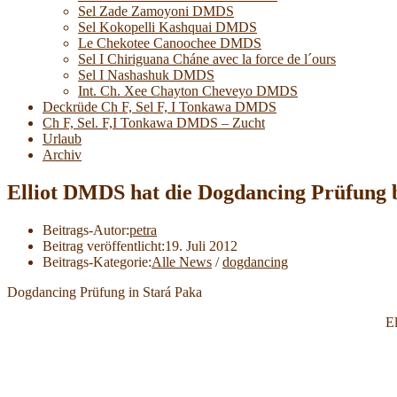
Sel Zade Zamoyoni DMDS
Sel Kokopelli Kashquai DMDS
Le Chekotee Canoochee DMDS
Sel I Chiriguana Cháne avec la force de l´ours
Sel I Nashashuk DMDS
Int. Ch. Xee Chayton Cheveyo DMDS
Deckrüde Ch F, Sel F, I Tonkawa DMDS
Ch F, Sel. F,I Tonkawa DMDS – Zucht
Urlaub
Archiv
Elliot DMDS hat die Dogdancing Prüfung 
Beitrags-Autor:
petra
Beitrag veröffentlicht:
19. Juli 2012
Beitrags-Kategorie:
Alle News
/
dogdancing
Dogdancing Prüfung in Stará Paka
El