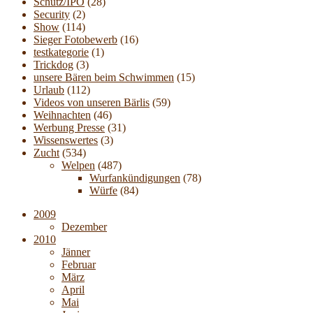
Schutz/IPO
(28)
Security
(2)
Show
(114)
Sieger Fotobewerb
(16)
testkategorie
(1)
Trickdog
(3)
unsere Bären beim Schwimmen
(15)
Urlaub
(112)
Videos von unseren Bärlis
(59)
Weihnachten
(46)
Werbung Presse
(31)
Wissenswertes
(3)
Zucht
(534)
Welpen
(487)
Wurfankündigungen
(78)
Würfe
(84)
2009
Dezember
2010
Jänner
Februar
März
April
Mai