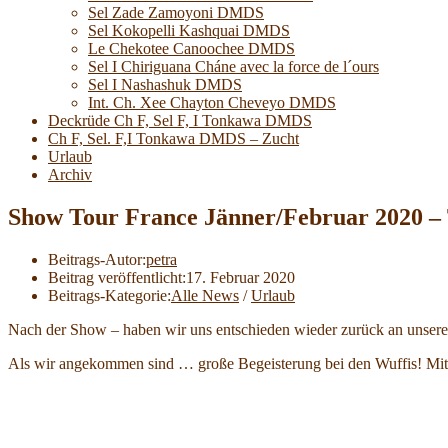
Sel Zade Zamoyoni DMDS
Sel Kokopelli Kashquai DMDS
Le Chekotee Canoochee DMDS
Sel I Chiriguana Cháne avec la force de l´ours
Sel I Nashashuk DMDS
Int. Ch. Xee Chayton Cheveyo DMDS
Deckrüde Ch F, Sel F, I Tonkawa DMDS
Ch F, Sel. F,I Tonkawa DMDS – Zucht
Urlaub
Archiv
Show Tour France Jänner/Februar 2020 – T
Beitrags-Autor:
petra
Beitrag veröffentlicht:
17. Februar 2020
Beitrags-Kategorie:
Alle News
/
Urlaub
Nach der Show – haben wir uns entschieden wieder zurück an unseren 
Als wir angekommen sind … große Begeisterung bei den Wuffis! Mit d