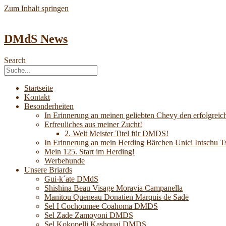
Zum Inhalt springen
DMdS News
Search
Startseite
Kontakt
Besonderheiten
In Erinnerung an meinen geliebten Chevy den erfolgreich
Erfreuliches aus meiner Zucht!
2. Welt Meister Titel für DMDS!
In Erinnerung an mein Herding Bärchen Unici Intsch
Mein 125. Start im Herding!
Werbehunde
Unsere Briards
Gui-k´ate DMdS
Shishina Beau Visage Moravia Campanella
Manitou Queneau Donatien Marquis de Sade
Sel I Cochoumee Coahoma DMDS
Sel Zade Zamoyoni DMDS
Sel Kokopelli Kashquai DMDS