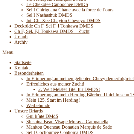
Le Chekotee Canoochee DMDS
Sel I Chiriguana Cháne avec la force de l´ours
Sel I Nashashuk DMDS
Int. Ch. Xee Chayton Cheveyo DMDS
Deckrüde Ch F, Sel F, I Tonkawa DMDS
Ch F, Sel. F,I Tonkawa DMDS – Zucht
Urlaub
Archiv
Menu
Startseite
Kontakt
Besonderheiten
In Erinnerung an meinen geliebten Chevy den erfolgreich
Erfreuliches aus meiner Zucht!
2. Welt Meister Titel für DMDS!
In Erinnerung an mein Herding Bärchen Unici Intsch
Mein 125. Start im Herding!
Werbehunde
Unsere Briards
Gui-k´ate DMdS
Shishina Beau Visage Moravia Campanella
Manitou Queneau Donatien Marquis de Sade
Sel I Cochoumee Coahoma DMDS