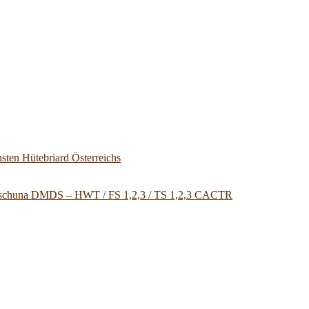
sten Hütebriard Österreichs
u Tschuna DMDS – HWT / FS 1,2,3 / TS 1,2,3 CACTR