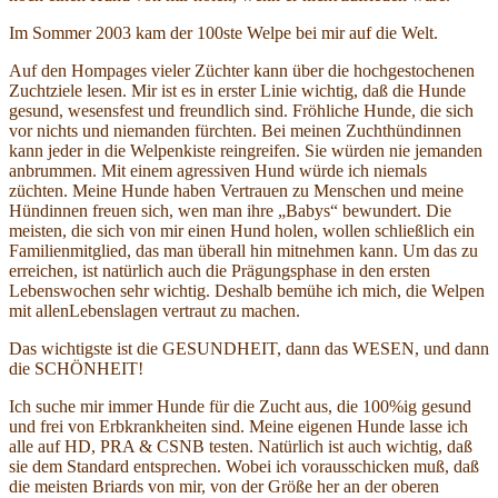
Im Sommer 2003 kam der 100ste Welpe bei mir auf die Welt.
Auf den Hompages vieler Züchter kann über die hochgestochenen
Zuchtziele lesen. Mir ist es in erster Linie wichtig, daß die Hunde
gesund, wesensfest und freundlich sind. Fröhliche Hunde, die sich
vor nichts und niemanden fürchten. Bei meinen Zuchthündinnen
kann jeder in die Welpenkiste reingreifen. Sie würden nie jemanden
anbrummen. Mit einem agressiven Hund würde ich niemals
züchten. Meine Hunde haben Vertrauen zu Menschen und meine
Hündinnen freuen sich, wen man ihre „Babys“ bewundert. Die
meisten, die sich von mir einen Hund holen, wollen schließlich ein
Familienmitglied, das man überall hin mitnehmen kann. Um das zu
erreichen, ist natürlich auch die Prägungsphase in den ersten
Lebenswochen sehr wichtig. Deshalb bemühe ich mich, die Welpen
mit allenLebenslagen vertraut zu machen.
Das wichtigste ist die GESUNDHEIT, dann das WESEN, und dann
die SCHÖNHEIT!
Ich suche mir immer Hunde für die Zucht aus, die 100%ig gesund
und frei von Erbkrankheiten sind. Meine eigenen Hunde lasse ich
alle auf HD, PRA & CSNB testen. Natürlich ist auch wichtig, daß
sie dem Standard entsprechen. Wobei ich vorausschicken muß, daß
die meisten Briards von mir, von der Größe her an der oberen