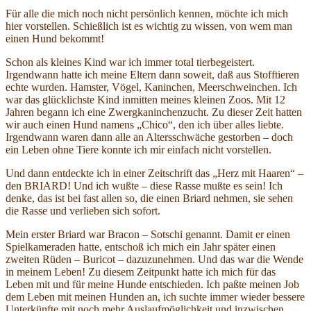
Für alle die mich noch nicht persönlich kennen, möchte ich mich
hier vorstellen. Schießlich ist es wichtig zu wissen, von wem man
einen Hund bekommt!
Schon als kleines Kind war ich immer total tierbegeistert.
Irgendwann hatte ich meine Eltern dann soweit, daß aus Stofftieren
echte wurden. Hamster, Vögel, Kaninchen, Meerschweinchen. Ich
war das glücklichste Kind inmitten meines kleinen Zoos. Mit 12
Jahren begann ich eine Zwergkaninchenzucht. Zu dieser Zeit hatten
wir auch einen Hund namens „Chico“, den ich über alles liebte.
Irgendwann waren dann alle an Altersschwäche gestorben – doch
ein Leben ohne Tiere konnte ich mir einfach nicht vorstellen.
Und dann entdeckte ich in einer Zeitschrift das „Herz mit Haaren“ –
den BRIARD! Und ich wußte – diese Rasse mußte es sein! Ich
denke, das ist bei fast allen so, die einen Briard nehmen, sie sehen
die Rasse und verlieben sich sofort.
Mein erster Briard war Bracon – Sotschi genannt. Damit er einen
Spielkameraden hatte, entschoß ich mich ein Jahr später einen
zweiten Rüden – Buricot – dazuzunehmen. Und das war die Wende
in meinem Leben! Zu diesem Zeitpunkt hatte ich mich für das
Leben mit und für meine Hunde entschieden. Ich paßte meinen Job
dem Leben mit meinen Hunden an, ich suchte immer wieder bessere
Unterkünfte mit noch mehr Auslaufmöglichkeit und inzwischen