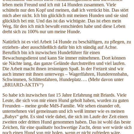
leben mein Freund und ich mit 14 Hunden zusammen. Viele
schütteln nur den Kopf und meinen, daß ich verrückt bin. Das stört
mich aber nicht. Ich bin glücklich mit meinen Hunden und sie sind
glücklich bei mir. Und das ist das wichtigste. Das ist eben mein
Weg, für den ich mich bewußt entschieden habe und diese Leben
dreht sich zu 100% nur um meine Hunde.
Natürlich ist es viel Arbeit 14 Hunde zu beschäftigen, zu pflegen, zu
erziehen- aber ausschließlich dafür bin ich ständig auf Achse.
Beruflich bin ich inzwischen Hundeführer für einen
Bewachungsdienst und kann Sie immer mitnehmen. Dort können
sie Nächte lang, das ganze Gelände durchstreifen und viel laufen.
Die Arbeit macht ihnen irrsinnigen Spaß. In der Freizeit sind wir
auch immer mit ihnen unterwegs – Wagerlfahren, Hunderennbahn,
Schwimmen, Schlittenfahren, Hundeplatz…. (Mehr davon unter
„BRIARD-AKTIV“)
So habe ich inzwischen fast 15 Jahre Erfahrung mit Briards. Viele
Leute, die sich von mir einen Hund geholt haben, wurden zu guten
Freunden – meine große MdS-Familie. Wir sehen einander oft,
unternehmen viel gemeinsam und ich weiß immer wie es meinen
„Babys“ geht. Es sind viele dabei, die sich im Laufe der Zeit einen
zweiten oder dritten Hund genommen haben. Das ist wohl das beste
Zeichen, für eine qualitativ hochwertige Zucht, denn wer würde sich
noch einen Hund von mir holen, wenn er nicht zufrieden wäre.