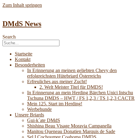
Zum Inhalt springen
DMdS News
Search
Startseite
Kontakt
Besonderheiten
In Erinnerung an meinen geliebten Chevy den
erfolgreichsten Hütebriard Österreichs
Erfreuliches aus meiner Zucht!
2. Welt Meister Titel für DMDS!
In Erinnerung an mein Herding Bärchen Unici Intschu
Tschuna DMDS – HWT / FS 1,2,3 / TS 1,2,3 CACTR
Mein 125. Start im Herding!
Werbehunde
Unsere Briards
Gui-k´ate DMdS
Shishina Beau Visage Moravia Campanella
Manitou Queneau Donatien Marquis de Sade
Sel I Cochoumee Coahoma DMDS