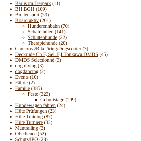
Bärlis im Tierpark
(11)
BH;BGH
(109)
Breitensport
(59)
Briard aktiv
(261)
Hunderennbahn
(70)
Schafe hüten
(141)
Schlittenhunde
(22)
Therapiehunde
(20)
Canicross/Bikejöring/Dogscooter
(3)
Deckrüde Ch F, Sel. F,I Tonkawa DMDS
(45)
DMDS Selectionné
(3)
dog diving
(3)
dogdancing
(2)
Events
(10)
Fährte
(2)
Familie
(385)
Feste
(323)
Geburtstage
(299)
Hundewagen fahren
(24)
Hüte Prüfungen
(23)
Hüte Training
(87)
Hüte Turniere
(33)
Mantrailing
(3)
Obedience
(52)
Schutz/IPO
(28)