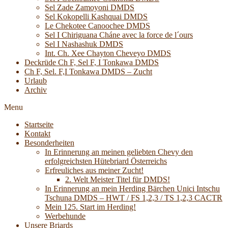
Sel Zade Zamoyoni DMDS
Sel Kokopelli Kashquai DMDS
Le Chekotee Canoochee DMDS
Sel I Chiriguana Cháne avec la force de l´ours
Sel I Nashashuk DMDS
Int. Ch. Xee Chayton Cheveyo DMDS
Deckrüde Ch F, Sel F, I Tonkawa DMDS
Ch F, Sel. F,I Tonkawa DMDS – Zucht
Urlaub
Archiv
Menu
Startseite
Kontakt
Besonderheiten
In Erinnerung an meinen geliebten Chevy den
erfolgreichsten Hütebriard Österreichs
Erfreuliches aus meiner Zucht!
2. Welt Meister Titel für DMDS!
In Erinnerung an mein Herding Bärchen Unici Intschu
Tschuna DMDS – HWT / FS 1,2,3 / TS 1,2,3 CACTR
Mein 125. Start im Herding!
Werbehunde
Unsere Briards