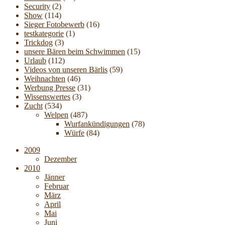
Security
(2)
Show
(114)
Sieger Fotobewerb
(16)
testkategorie
(1)
Trickdog
(3)
unsere Bären beim Schwimmen
(15)
Urlaub
(112)
Videos von unseren Bärlis
(59)
Weihnachten
(46)
Werbung Presse
(31)
Wissenswertes
(3)
Zucht
(534)
Welpen
(487)
Wurfankündigungen
(78)
Würfe
(84)
2009
Dezember
2010
Jänner
Februar
März
April
Mai
Juni