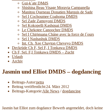
Gui-k´ate DMdS
Shishina Beau Visage Moravia Campanella
Manitou Queneau Donatien Marquis de Sade
Sel I Cochoumee Coahoma DMDS
Sel Zade Zamoyoni DMDS
Sel Kokopelli Kashquai DMDS
Le Chekotee Canoochee DMDS
Sel I Chiriguana Cháne avec la force de l´ours
Sel I Nashashuk DMDS
Int. Ch. Xee Chayton Cheveyo DMDS
Deckrüde Ch F, Sel F, I Tonkawa DMDS
Ch F, Sel. F,I Tonkawa DMDS – Zucht
Urlaub
Archiv
Jasmin und Elliot DMDS – dogdancing
Beitrags-Autor:
petra
Beitrag veröffentlicht:
24. März 2012
Beitrags-Kategorie:
Alle News
/
dogdancing
Jasmin hat Elliot zum dogdance Bewerb angemeldet, doch keine