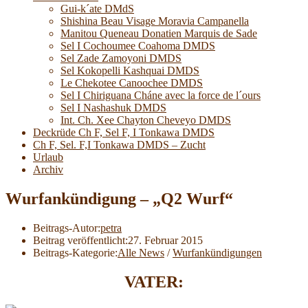
Gui-k´ate DMdS
Shishina Beau Visage Moravia Campanella
Manitou Queneau Donatien Marquis de Sade
Sel I Cochoumee Coahoma DMDS
Sel Zade Zamoyoni DMDS
Sel Kokopelli Kashquai DMDS
Le Chekotee Canoochee DMDS
Sel I Chiriguana Cháne avec la force de l´ours
Sel I Nashashuk DMDS
Int. Ch. Xee Chayton Cheveyo DMDS
Deckrüde Ch F, Sel F, I Tonkawa DMDS
Ch F, Sel. F,I Tonkawa DMDS – Zucht
Urlaub
Archiv
Wurfankündigung – „Q2 Wurf“
Beitrags-Autor:
petra
Beitrag veröffentlicht:
27. Februar 2015
Beitrags-Kategorie:
Alle News
/
Wurfankündigungen
VATER: