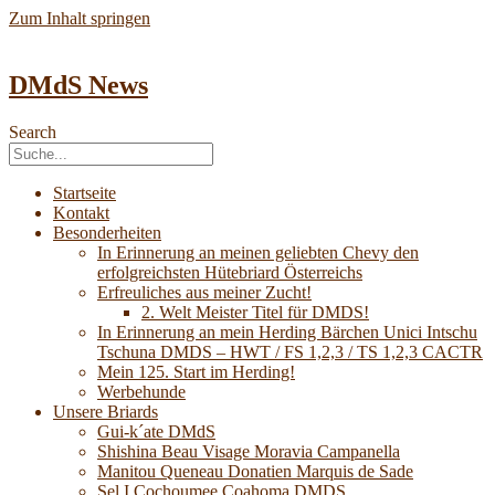
Zum Inhalt springen
DMdS News
Search
Startseite
Kontakt
Besonderheiten
In Erinnerung an meinen geliebten Chevy den
erfolgreichsten Hütebriard Österreichs
Erfreuliches aus meiner Zucht!
2. Welt Meister Titel für DMDS!
In Erinnerung an mein Herding Bärchen Unici Intschu
Tschuna DMDS – HWT / FS 1,2,3 / TS 1,2,3 CACTR
Mein 125. Start im Herding!
Werbehunde
Unsere Briards
Gui-k´ate DMdS
Shishina Beau Visage Moravia Campanella
Manitou Queneau Donatien Marquis de Sade
Sel I Cochoumee Coahoma DMDS