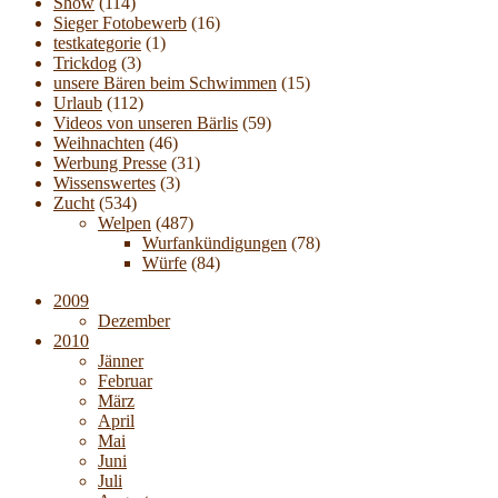
Show
(114)
Sieger Fotobewerb
(16)
testkategorie
(1)
Trickdog
(3)
unsere Bären beim Schwimmen
(15)
Urlaub
(112)
Videos von unseren Bärlis
(59)
Weihnachten
(46)
Werbung Presse
(31)
Wissenswertes
(3)
Zucht
(534)
Welpen
(487)
Wurfankündigungen
(78)
Würfe
(84)
2009
Dezember
2010
Jänner
Februar
März
April
Mai
Juni
Juli