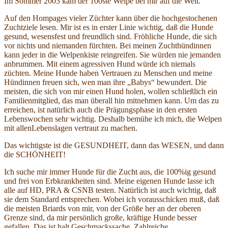
Im Sommer 2003 kam der 100ste Welpe bei mir auf die Welt.
Auf den Hompages vieler Züchter kann über die hochgestochenen
Zuchtziele lesen. Mir ist es in erster Linie wichtig, daß die Hunde
gesund, wesensfest und freundlich sind. Fröhliche Hunde, die sich
vor nichts und niemanden fürchten. Bei meinen Zuchthündinnen
kann jeder in die Welpenkiste reingreifen. Sie würden nie jemanden
anbrummen. Mit einem agressiven Hund würde ich niemals
züchten. Meine Hunde haben Vertrauen zu Menschen und meine
Hündinnen freuen sich, wen man ihre „Babys“ bewundert. Die
meisten, die sich von mir einen Hund holen, wollen schließlich ein
Familienmitglied, das man überall hin mitnehmen kann. Um das zu
erreichen, ist natürlich auch die Prägungsphase in den ersten
Lebenswochen sehr wichtig. Deshalb bemühe ich mich, die Welpen
mit allenLebenslagen vertraut zu machen.
Das wichtigste ist die GESUNDHEIT, dann das WESEN, und dann
die SCHÖNHEIT!
Ich suche mir immer Hunde für die Zucht aus, die 100%ig gesund
und frei von Erbkrankheiten sind. Meine eigenen Hunde lasse ich
alle auf HD, PRA & CSNB testen. Natürlich ist auch wichtig, daß
sie dem Standard entsprechen. Wobei ich vorausschicken muß, daß
die meisten Briards von mir, von der Größe her an der oberen
Grenze sind, da mir persönlich große, kräftige Hunde besser
gefallen. Das ist halt Geschmackssache. Zahlreiche