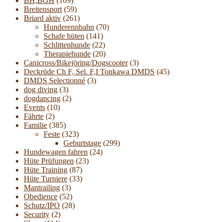
BH;BGH
(109)
Breitensport
(59)
Briard aktiv
(261)
Hunderennbahn
(70)
Schafe hüten
(141)
Schlittenhunde
(22)
Therapiehunde
(20)
Canicross/Bikejöring/Dogscooter
(3)
Deckrüde Ch F, Sel. F,I Tonkawa DMDS
(45)
DMDS Selectionné
(3)
dog diving
(3)
dogdancing
(2)
Events
(10)
Fährte
(2)
Familie
(385)
Feste
(323)
Geburtstage
(299)
Hundewagen fahren
(24)
Hüte Prüfungen
(23)
Hüte Training
(87)
Hüte Turniere
(33)
Mantrailing
(3)
Obedience
(52)
Schutz/IPO
(28)
Security
(2)