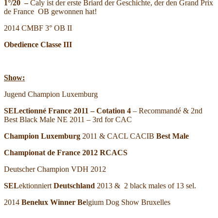
1°/20
–
Caly ist der erste Briard der Geschichte, der den Grand Prix
de France OB gewonnen hat!
2014 CMBF 3° OB II
Obedience Classe III
Show:
Jugend Champion Luxemburg
SEL
ectionné France 2011 –
Cotation 4
– Recommandé & 2nd
Best Black Male NE 2011 – 3rd for CAC
Ch
ampion Luxemburg
2011 & CACL CACIB
Best Male
Championat de France 2012 RCACS
Deutscher Champion VDH 2012
SEL
ektionniert
Deutschland
2013 & 2 black males of 13 sel.
2014
Benelux Winner Be
lgium Dog Show Bruxelles