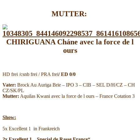
MUTTER:
CHIRIGUANA Cháne avec la force de l
ours
HD frei /csnb frei / PRA frei
/
ED 0/0
Vater:
Brock Au Auriga Brie – IPO 3 – CIB – SEL D/H/CZ – CH
CZ/SK/PL
Mutter:
Aquilas Kwani avec la force de l ours – France Cotation 3
Show:
5x Excellent 1 in Frankreich
2x Excellent 1
„Special de Rasse France“