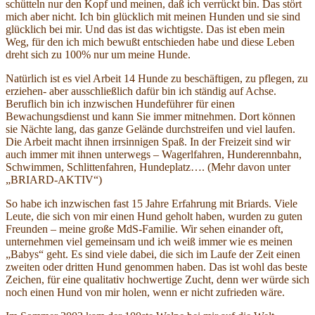
schütteln nur den Kopf und meinen, daß ich verrückt bin. Das stört
mich aber nicht. Ich bin glücklich mit meinen Hunden und sie sind
glücklich bei mir. Und das ist das wichtigste. Das ist eben mein
Weg, für den ich mich bewußt entschieden habe und diese Leben
dreht sich zu 100% nur um meine Hunde.
Natürlich ist es viel Arbeit 14 Hunde zu beschäftigen, zu pflegen, zu
erziehen- aber ausschließlich dafür bin ich ständig auf Achse.
Beruflich bin ich inzwischen Hundeführer für einen
Bewachungsdienst und kann Sie immer mitnehmen. Dort können
sie Nächte lang, das ganze Gelände durchstreifen und viel laufen.
Die Arbeit macht ihnen irrsinnigen Spaß. In der Freizeit sind wir
auch immer mit ihnen unterwegs – Wagerlfahren, Hunderennbahn,
Schwimmen, Schlittenfahren, Hundeplatz…. (Mehr davon unter
„BRIARD-AKTIV“)
So habe ich inzwischen fast 15 Jahre Erfahrung mit Briards. Viele
Leute, die sich von mir einen Hund geholt haben, wurden zu guten
Freunden – meine große MdS-Familie. Wir sehen einander oft,
unternehmen viel gemeinsam und ich weiß immer wie es meinen
„Babys“ geht. Es sind viele dabei, die sich im Laufe der Zeit einen
zweiten oder dritten Hund genommen haben. Das ist wohl das beste
Zeichen, für eine qualitativ hochwertige Zucht, denn wer würde sich
noch einen Hund von mir holen, wenn er nicht zufrieden wäre.