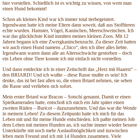
hier vorstellen. Schießlich ist es wichtig zu wissen, von wem man
einen Hund bekommt!
Schon als kleines Kind war ich immer total tierbegeistert.
Irgendwann hatte ich meine Eltern dann soweit, daß aus Stofftieren
echte wurden. Hamster, Vögel, Kaninchen, Meerschweinchen. Ich
war das glücklichste Kind inmitten meines kleinen Zoos. Mit 12
Jahren begann ich eine Zwergkaninchenzucht. Zu dieser Zeit hatten
wir auch einen Hund namens „Chico“, den ich über alles liebte.
Irgendwann waren dann alle an Altersschwäche gestorben – doch
ein Leben ohne Tiere konnte ich mir einfach nicht vorstellen.
Und dann entdeckte ich in einer Zeitschrift das „Herz mit Haaren“ –
den BRIARD! Und ich wußte – diese Rasse mußte es sein! Ich
denke, das ist bei fast allen so, die einen Briard nehmen, sie sehen
die Rasse und verlieben sich sofort.
Mein erster Briard war Bracon – Sotschi genannt. Damit er einen
Spielkameraden hatte, entschoß ich mich ein Jahr später einen
zweiten Rüden – Buricot – dazuzunehmen. Und das war die Wende
in meinem Leben! Zu diesem Zeitpunkt hatte ich mich für das
Leben mit und für meine Hunde entschieden. Ich paßte meinen Job
dem Leben mit meinen Hunden an, ich suchte immer wieder bessere
Unterkünfte mit noch mehr Auslaufmöglichkeit und inzwischen
leben mein Freund und ich mit 14 Hunden zusammen. Viele