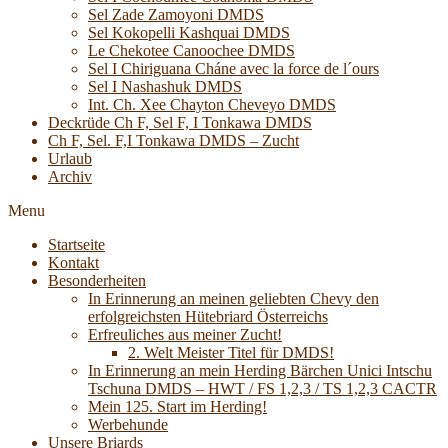
Sel Zade Zamoyoni DMDS
Sel Kokopelli Kashquai DMDS
Le Chekotee Canoochee DMDS
Sel I Chiriguana Cháne avec la force de l´ours
Sel I Nashashuk DMDS
Int. Ch. Xee Chayton Cheveyo DMDS
Deckrüde Ch F, Sel F, I Tonkawa DMDS
Ch F, Sel. F,I Tonkawa DMDS – Zucht
Urlaub
Archiv
Menu
Startseite
Kontakt
Besonderheiten
In Erinnerung an meinen geliebten Chevy den
erfolgreichsten Hütebriard Österreichs
Erfreuliches aus meiner Zucht!
2. Welt Meister Titel für DMDS!
In Erinnerung an mein Herding Bärchen Unici Intschu
Tschuna DMDS – HWT / FS 1,2,3 / TS 1,2,3 CACTR
Mein 125. Start im Herding!
Werbehunde
Unsere Briards