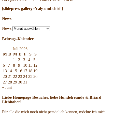
[slidepress gallery=’caly-und-chiri‘]
News
News
Beitrags-Kalender
Juli 2026
M
D
M
D
F
S
S
1
2
3
4
5
6
7
8
9
10
11
12
13
14
15
16
17
18
19
20
21
22
23
24
25
26
27
28
29
30
31
« Juni
Liebe Homepage-Besucher, liebe Hundefreunde & Briard-
Liebhaber!
Für alle die mich noch nicht persönlich kennen, möchte ich mich