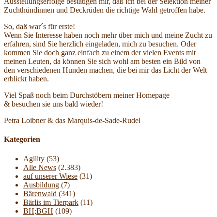
Ausstellungserfolge bestätigen mir, daß ich bei der Selektion meiner
Zuchthündinnen und Deckrüden die richtige Wahl getroffen habe.
So, daß war´s für erste!
Wenn Sie Interesse haben noch mehr über mich und meine Zucht zu
erfahren, sind Sie herzlich eingeladen, mich zu besuchen. Oder
kommen Sie doch ganz einfach zu einem der vielen Events mit
meinen Leuten, da können Sie sich wohl am besten ein Bild von
den verschiedenen Hunden machen, die bei mir das Licht der Welt
erblickt haben.
Viel Spaß noch beim Durchstöbern meiner Homepage
& besuchen sie uns bald wieder!
Petra Loibner & das Marquis-de-Sade-Rudel
Kategorien
Agility
(53)
Alle News
(2.383)
auf unserer Wiese
(31)
Ausbildung
(7)
Bärenwald
(341)
Bärlis im Tierpark
(11)
BH;BGH
(109)