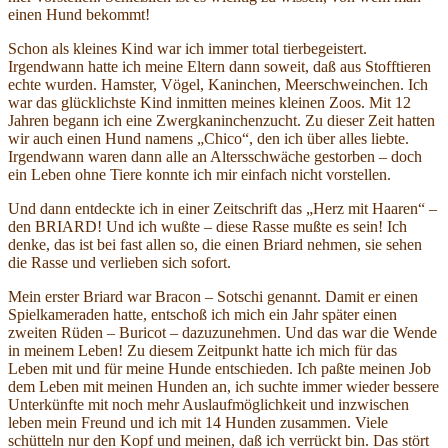
einen Hund bekommt!
Schon als kleines Kind war ich immer total tierbegeistert.
Irgendwann hatte ich meine Eltern dann soweit, daß aus Stofftieren
echte wurden. Hamster, Vögel, Kaninchen, Meerschweinchen. Ich
war das glücklichste Kind inmitten meines kleinen Zoos. Mit 12
Jahren begann ich eine Zwergkaninchenzucht. Zu dieser Zeit hatten
wir auch einen Hund namens „Chico“, den ich über alles liebte.
Irgendwann waren dann alle an Altersschwäche gestorben – doch
ein Leben ohne Tiere konnte ich mir einfach nicht vorstellen.
Und dann entdeckte ich in einer Zeitschrift das „Herz mit Haaren“ –
den BRIARD! Und ich wußte – diese Rasse mußte es sein! Ich
denke, das ist bei fast allen so, die einen Briard nehmen, sie sehen
die Rasse und verlieben sich sofort.
Mein erster Briard war Bracon – Sotschi genannt. Damit er einen
Spielkameraden hatte, entschoß ich mich ein Jahr später einen
zweiten Rüden – Buricot – dazuzunehmen. Und das war die Wende
in meinem Leben! Zu diesem Zeitpunkt hatte ich mich für das
Leben mit und für meine Hunde entschieden. Ich paßte meinen Job
dem Leben mit meinen Hunden an, ich suchte immer wieder bessere
Unterkünfte mit noch mehr Auslaufmöglichkeit und inzwischen
leben mein Freund und ich mit 14 Hunden zusammen. Viele
schütteln nur den Kopf und meinen, daß ich verrückt bin. Das stört