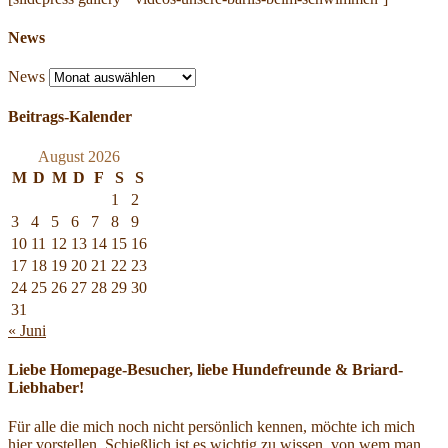
News
News
Beitrags-Kalender
August 2026
M
D
M
D
F
S
S
1
2
3
4
5
6
7
8
9
10
11
12
13
14
15
16
17
18
19
20
21
22
23
24
25
26
27
28
29
30
31
« Juni
Liebe Homepage-Besucher, liebe Hundefreunde & Briard-
Liebhaber!
Für alle die mich noch nicht persönlich kennen, möchte ich mich
hier vorstellen. Schießlich ist es wichtig zu wissen, von wem man