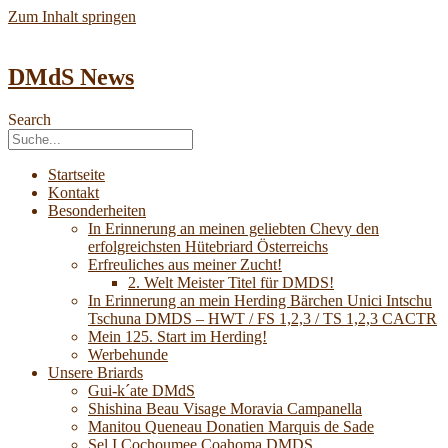
Zum Inhalt springen
DMdS News
Search
Startseite
Kontakt
Besonderheiten
In Erinnerung an meinen geliebten Chevy den
erfolgreichsten Hütebriard Österreichs
Erfreuliches aus meiner Zucht!
2. Welt Meister Titel für DMDS!
In Erinnerung an mein Herding Bärchen Unici Intschu
Tschuna DMDS – HWT / FS 1,2,3 / TS 1,2,3 CACTR
Mein 125. Start im Herding!
Werbehunde
Unsere Briards
Gui-k´ate DMdS
Shishina Beau Visage Moravia Campanella
Manitou Queneau Donatien Marquis de Sade
Sel I Cochoumee Coahoma DMDS