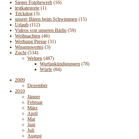
Sieger Fotobewerb
(16)
testkategorie
(1)
Trickdog
(3)
unsere Bären beim Schwimmen
(15)
Urlaub
(112)
Videos von unseren Bärlis
(59)
Weihnachten
(46)
Werbung Presse
(31)
Wissenswertes
(3)
Zucht
(534)
Welpen
(487)
Wurfankündigungen
(78)
Würfe
(84)
2009
Dezember
2010
Jänner
Februar
März
April
Mai
Juni
Juli
August