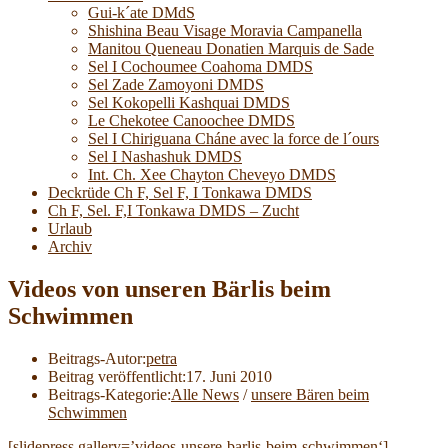
Gui-k´ate DMdS
Shishina Beau Visage Moravia Campanella
Manitou Queneau Donatien Marquis de Sade
Sel I Cochoumee Coahoma DMDS
Sel Zade Zamoyoni DMDS
Sel Kokopelli Kashquai DMDS
Le Chekotee Canoochee DMDS
Sel I Chiriguana Cháne avec la force de l´ours
Sel I Nashashuk DMDS
Int. Ch. Xee Chayton Cheveyo DMDS
Deckrüde Ch F, Sel F, I Tonkawa DMDS
Ch F, Sel. F,I Tonkawa DMDS – Zucht
Urlaub
Archiv
Videos von unseren Bärlis beim
Schwimmen
Beitrags-Autor:
petra
Beitrag veröffentlicht:
17. Juni 2010
Beitrags-Kategorie:
Alle News
/
unsere Bären beim
Schwimmen
[slidepress gallery=’videos-unsere-barlis-beim-schwimmen‘]