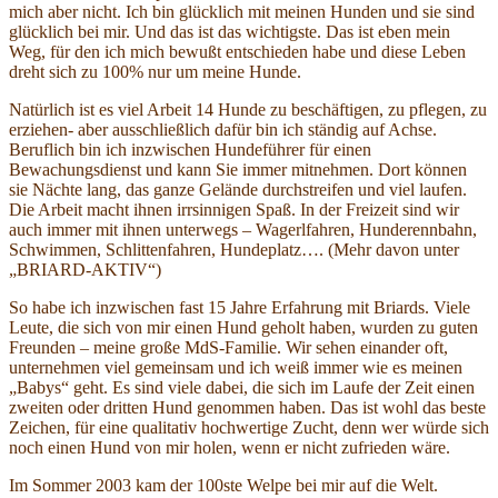
mich aber nicht. Ich bin glücklich mit meinen Hunden und sie sind
glücklich bei mir. Und das ist das wichtigste. Das ist eben mein
Weg, für den ich mich bewußt entschieden habe und diese Leben
dreht sich zu 100% nur um meine Hunde.
Natürlich ist es viel Arbeit 14 Hunde zu beschäftigen, zu pflegen, zu
erziehen- aber ausschließlich dafür bin ich ständig auf Achse.
Beruflich bin ich inzwischen Hundeführer für einen
Bewachungsdienst und kann Sie immer mitnehmen. Dort können
sie Nächte lang, das ganze Gelände durchstreifen und viel laufen.
Die Arbeit macht ihnen irrsinnigen Spaß. In der Freizeit sind wir
auch immer mit ihnen unterwegs – Wagerlfahren, Hunderennbahn,
Schwimmen, Schlittenfahren, Hundeplatz…. (Mehr davon unter
„BRIARD-AKTIV“)
So habe ich inzwischen fast 15 Jahre Erfahrung mit Briards. Viele
Leute, die sich von mir einen Hund geholt haben, wurden zu guten
Freunden – meine große MdS-Familie. Wir sehen einander oft,
unternehmen viel gemeinsam und ich weiß immer wie es meinen
„Babys“ geht. Es sind viele dabei, die sich im Laufe der Zeit einen
zweiten oder dritten Hund genommen haben. Das ist wohl das beste
Zeichen, für eine qualitativ hochwertige Zucht, denn wer würde sich
noch einen Hund von mir holen, wenn er nicht zufrieden wäre.
Im Sommer 2003 kam der 100ste Welpe bei mir auf die Welt.