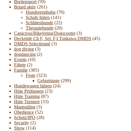
Breitensport
(59)
Briard aktiv
(261)
Hunderennbahn
(70)
Schafe hüten
(141)
Schlittenhunde
(22)
Therapiehunde
(20)
Canicross/Bikejöring/Dogscooter
(3)
Deckrüde Ch F, Sel. F,I Tonkawa DMDS
(45)
DMDS Selectionné
(3)
dog diving
(3)
dogdancing
(2)
Events
(10)
Fährte
(2)
Familie
(385)
Feste
(323)
Geburtstage
(299)
Hundewagen fahren
(24)
Hüte Prüfungen
(23)
Hüte Training
(87)
Hüte Turniere
(33)
Mantrailing
(3)
Obedience
(52)
Schutz/IPO
(28)
Security
(2)
Show
(114)