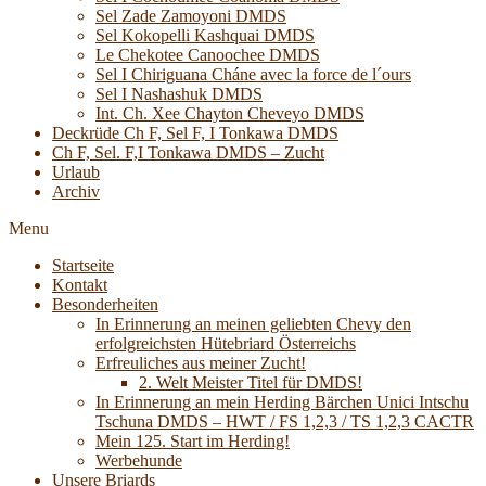
Sel Zade Zamoyoni DMDS
Sel Kokopelli Kashquai DMDS
Le Chekotee Canoochee DMDS
Sel I Chiriguana Cháne avec la force de l´ours
Sel I Nashashuk DMDS
Int. Ch. Xee Chayton Cheveyo DMDS
Deckrüde Ch F, Sel F, I Tonkawa DMDS
Ch F, Sel. F,I Tonkawa DMDS – Zucht
Urlaub
Archiv
Menu
Startseite
Kontakt
Besonderheiten
In Erinnerung an meinen geliebten Chevy den
erfolgreichsten Hütebriard Österreichs
Erfreuliches aus meiner Zucht!
2. Welt Meister Titel für DMDS!
In Erinnerung an mein Herding Bärchen Unici Intschu
Tschuna DMDS – HWT / FS 1,2,3 / TS 1,2,3 CACTR
Mein 125. Start im Herding!
Werbehunde
Unsere Briards