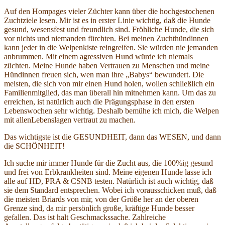
Auf den Hompages vieler Züchter kann über die hochgestochenen
Zuchtziele lesen. Mir ist es in erster Linie wichtig, daß die Hunde
gesund, wesensfest und freundlich sind. Fröhliche Hunde, die sich
vor nichts und niemanden fürchten. Bei meinen Zuchthündinnen
kann jeder in die Welpenkiste reingreifen. Sie würden nie jemanden
anbrummen. Mit einem agressiven Hund würde ich niemals
züchten. Meine Hunde haben Vertrauen zu Menschen und meine
Hündinnen freuen sich, wen man ihre „Babys“ bewundert. Die
meisten, die sich von mir einen Hund holen, wollen schließlich ein
Familienmitglied, das man überall hin mitnehmen kann. Um das zu
erreichen, ist natürlich auch die Prägungsphase in den ersten
Lebenswochen sehr wichtig. Deshalb bemühe ich mich, die Welpen
mit allenLebenslagen vertraut zu machen.
Das wichtigste ist die GESUNDHEIT, dann das WESEN, und dann
die SCHÖNHEIT!
Ich suche mir immer Hunde für die Zucht aus, die 100%ig gesund
und frei von Erbkrankheiten sind. Meine eigenen Hunde lasse ich
alle auf HD, PRA & CSNB testen. Natürlich ist auch wichtig, daß
sie dem Standard entsprechen. Wobei ich vorausschicken muß, daß
die meisten Briards von mir, von der Größe her an der oberen
Grenze sind, da mir persönlich große, kräftige Hunde besser
gefallen. Das ist halt Geschmackssache. Zahlreiche